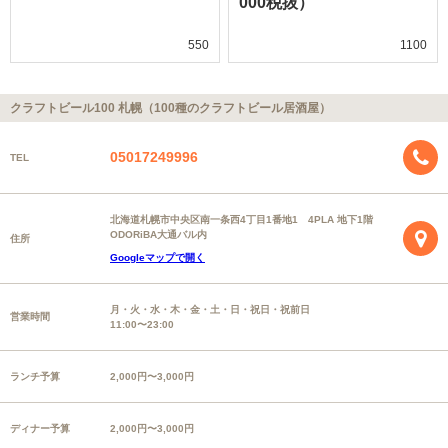
000税抜）
550
1100
クラフトビール100 札幌（100種のクラフトビール居酒屋）
05017249996
TEL
北海道札幌市中央区南一条西4丁目1番地1 4PLA 地下1階
ODORiBA大通バル内
住所
Googleマップで開く
月・火・水・木・金・土・日・祝日・祝前日
営業時間
11:00〜23:00
ランチ予算
2,000円〜3,000円
ディナー予算
2,000円〜3,000円