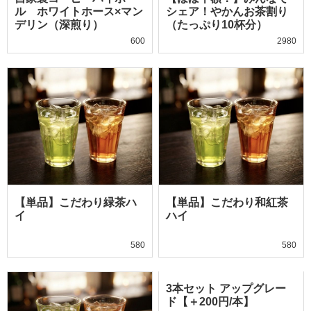
ル ホワイトホース×マン
シェア！やかんお茶割り
デリン（深煎り）
（たっぷり10杯分）
600
2980
【単品】こだわり緑茶ハ
【単品】こだわり和紅茶
イ
ハイ
580
580
3本セット アップグレー
ド【＋200円/本】