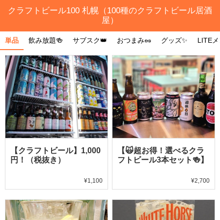
クラフトビール100 札幌（100種のクラフトビール居酒
屋）
単品
飲み放題🍻
サブスク👑
おつまみ🥜
グッズ✨
LITE
【クラフトビール】1,000
【🙀超お得！選べるクラ
円！（税抜き）
フトビール3本セット🍻】
¥1,100
¥2,700