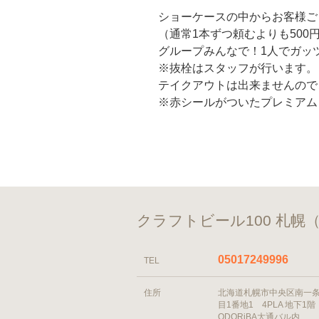
ショーケースの中からお客様ご
（通常1本ずつ頼むよりも500
グループみんなで！1人でガッ
※抜栓はスタッフが行います。
テイクアウトは出来ませんので
※赤シールがついたプレミアム
クラフトビール100 札幌
05017249996
TEL
住所
北海道札幌市中央区南一条
目1番地1 4PLA 地下1階
ODORiBA大通バル内