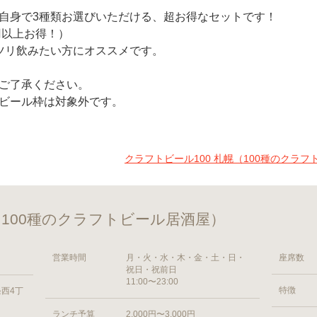
自身で3種類お選びいただける、超お得なセットです！
円以上お得！）
ツリ飲みたい方にオススメです。
ご了承ください。
ビール枠は対象外です。
クラフトビール100 札幌（100種のクラ
（100種のクラフトビール居酒屋）
営業時間
月・火・水・木・金・土・日・
座席数
祝日・祝前日
11:00〜23:00
特徴
西4丁
ランチ予算
2,000円〜3,000円