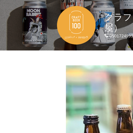
クラフ
屋）
050172499