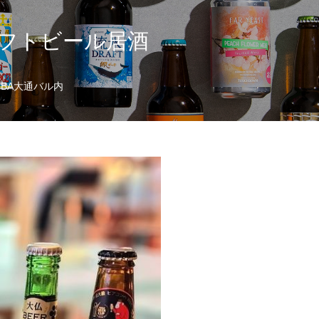
ラフトビール居酒
iBA大通バル内