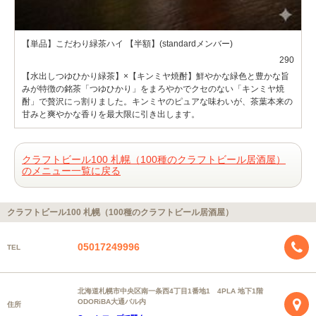
【単品】こだわり緑茶ハイ 【半額】(standardメンバー)
290
【水出しつゆひかり緑茶】×【キンミヤ焼酎】鮮やかな緑色と豊かな旨
みが特徴の銘茶「つゆひかり」をまろやかでクセのない「キンミヤ焼
酎」で贅沢にっ割りました。キンミヤのピュアな味わいが、茶葉本来の
甘みと爽やかな香りを最大限に引き出します。
クラフトビール100 札幌（100種のクラフトビール居酒屋）
のメニュー一覧に戻る
クラフトビール100 札幌（100種のクラフトビール居酒屋）
05017249996
TEL
北海道札幌市中央区南一条西4丁目1番地1 4PLA 地下1階
ODORiBA大通バル内
住所