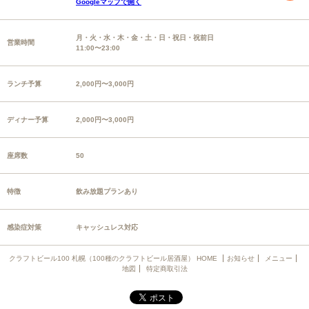
Googleマップで開く
月・火・水・木・金・土・日・祝日・祝前日
営業時間
11:00〜23:00
ランチ予算
2,000円〜3,000円
ディナー予算
2,000円〜3,000円
座席数
50
特徴
飲み放題プランあり
感染症対策
キャッシュレス対応
クラフトビール100 札幌（100種のクラフトビール居酒屋） HOME
お知らせ
メニュー
地図
特定商取引法