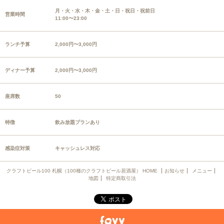
月・火・水・木・金・土・日・祝日・祝前日
営業時間
11:00〜23:00
ランチ予算
2,000円〜3,000円
ディナー予算
2,000円〜3,000円
座席数
50
特徴
飲み放題プランあり
感染症対策
キャッシュレス対応
クラフトビール100 札幌（100種のクラフトビール居酒屋） HOME
お知らせ
メニュー
地図
特定商取引法