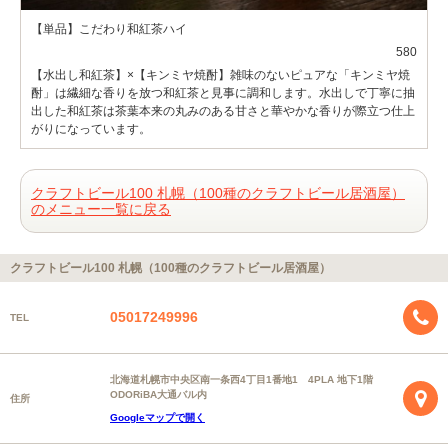
【単品】こだわり和紅茶ハイ
580
【水出し和紅茶】×【キンミヤ焼酎】雑味のないピュアな「キンミヤ焼
酎」は繊細な香りを放つ和紅茶と見事に調和します。水出しで丁寧に抽
出した和紅茶は茶葉本来の丸みのある甘さと華やかな香りが際立つ仕上
がりになっています。
クラフトビール100 札幌（100種のクラフトビール居酒屋）
のメニュー一覧に戻る
クラフトビール100 札幌（100種のクラフトビール居酒屋）
05017249996
TEL
北海道札幌市中央区南一条西4丁目1番地1 4PLA 地下1階
ODORiBA大通バル内
住所
Googleマップで開く