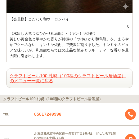
【会員様】こだわり和ウーロンハイ
0
【水出し天竜つゆひかり和烏龍】×【キンミヤ焼酎】
美しい黄金色と華やかな香りが特徴の「つゆひかり和烏龍」を、まろや
かでクセのない「キンミヤ焼酎」で贅沢に割りました。キンミヤのピュ
アな味わいが、和烏龍ならではの上品な甘みとフルーティーな香りを最
大限に引き出します。
クラフトビール100 札幌（100種のクラフトビール居酒屋）
のメニュー一覧に戻る
クラフトビール100 札幌（100種のクラフトビール居酒屋）
05017249996
TEL
北海道札幌市中央区南一条西4丁目1番地1 4PLA 地下1階
ODORiBA大通バル内