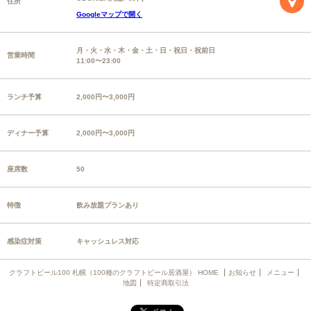
住所
Googleマップで開く
月・火・水・木・金・土・日・祝日・祝前日
営業時間
11:00〜23:00
ランチ予算
2,000円〜3,000円
ディナー予算
2,000円〜3,000円
座席数
50
特徴
飲み放題プランあり
感染症対策
キャッシュレス対応
クラフトビール100 札幌（100種のクラフトビール居酒屋） HOME
お知らせ
メニュー
地図
特定商取引法