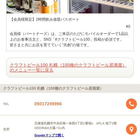
【会員様限定】2時間飲み放題パスポート
¥0
会員様（パートナーズ）は、ご来店のたびにモバイルオーダーで1品以
上のお食事注文と、SNS「#クラフトビール100」投稿が必須です。
皆さまと共にお店を育てていく“共創”の場です。
クラフトビール100 札幌（100種のクラフトビール居酒屋）
のメニュー一覧に戻る
クラフトビール100 札幌（100種のクラフトビール居酒屋）
05017249996
TEL
北海道札幌市中央区南一条西4丁目1番地1 4PLA 地下1階
ODORiBA大通バル内
住所
Googleマップで開く