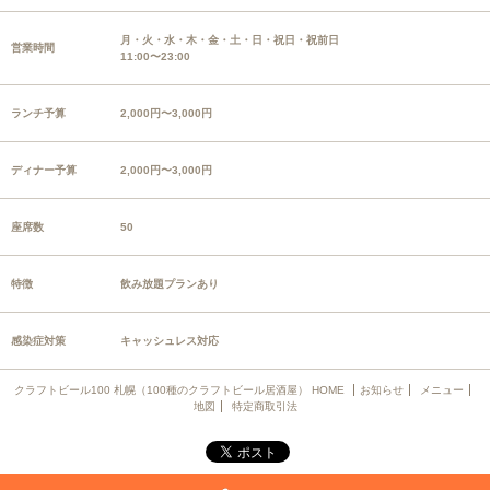
月・火・水・木・金・土・日・祝日・祝前日
営業時間
11:00〜23:00
ランチ予算
2,000円〜3,000円
ディナー予算
2,000円〜3,000円
座席数
50
特徴
飲み放題プランあり
感染症対策
キャッシュレス対応
クラフトビール100 札幌（100種のクラフトビール居酒屋） HOME
お知らせ
メニュー
地図
特定商取引法